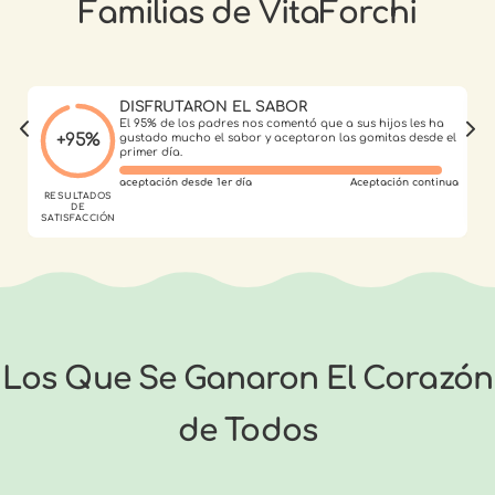
Familias de VitaForchi
DISFRUTARON EL SABOR
El 95% de los padres nos comentó que a sus hijos les ha
+95%
gustado mucho el sabor y aceptaron las gomitas desde el
primer día.
aceptación desde 1er día
Aceptación continua
RESULTADOS
R
DE
D
SATISFACCIÓN
Los Que Se Ganaron El Corazón
de Todos