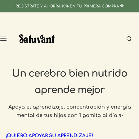
S
REGÍSTRATE Y AHORRA 10% EN TU PRIMERA COMPRA 💛
Productos
Promociones
Guía y cuidado
a
l
VitaForchi Niños
Combos especiales
Como almacenar tus gomitas
t
a
r
Preguntas frecuentes
a
l
c
Un cerebro bien nutrido
o
n
aprende mejor
t
e
n
Apoya el
aprendizaje, concentración y energía
i
mental
de tus hijos con 1 gomita al día ✨
d
o
¡QUIERO APOYAR SU APRENDIZAJE!