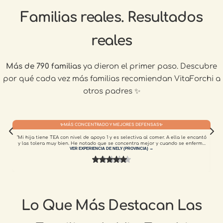
Familias reales. Resultados
reales
Más de 790 familias
ya dieron el primer paso. Descubre
por qué cada vez más familias recomiendan VitaForchi a
otros padres ✨
✨MÁS CONCENTRADO Y MEJORES DEFENSAS✨
"Mi hija tiene TEA con nivel de apoyo 1 y es selectiva al comer. A ella le encantó
"M
y las tolera muy bien. He notado que se concentra mejor y cuando se enferma
es
VER EXPERIENCIA DE NELY (PROVINCIA)
suele presentar síntomas muy leves. Mientras sus amigos se sienten muy mal,
ella se mantiene tranquila y se recupera rápido, sin medicamentos. El producto
com
es buenísimo, lo máximo, gracias."
Lo Que Más Destacan Las