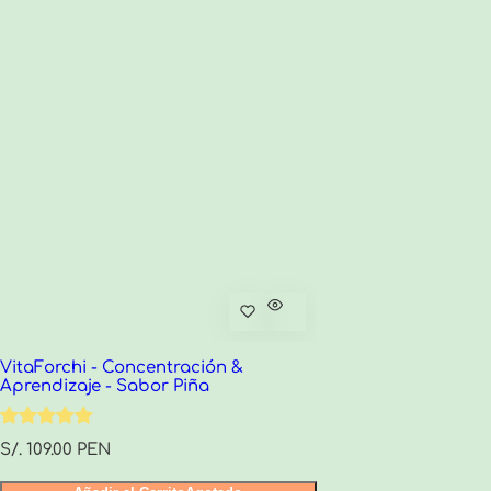
VitaForchi - Concentración &
Aprendizaje - Sabor Piña
P
S/. 109.00 PEN
r
e